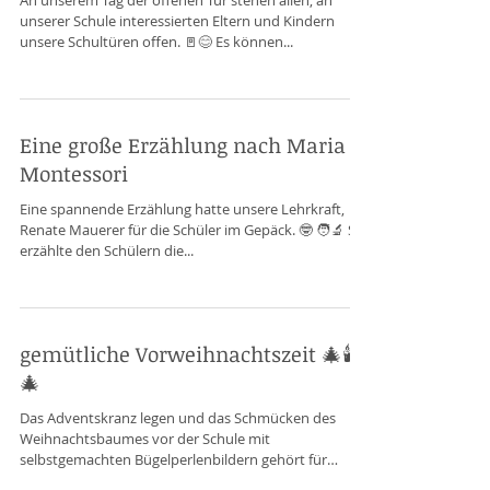
Eindrücke von unserem Infotag im
Januar 2025
An unserem Tag der offenen Tür stehen allen, an
unserer Schule interessierten Eltern und Kindern
unsere Schultüren offen. 🚪😊 Es können...
Eine große Erzählung nach Maria
Montessori
Eine spannende Erzählung hatte unsere Lehrkraft,
Renate Mauerer für die Schüler im Gepäck. 🤓 🧑‍🔬 Sie
erzählte den Schülern die...
gemütliche Vorweihnachtszeit 🎄🕯️
🎄
Das Adventskranz legen und das Schmücken des